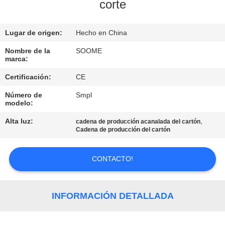
FÁBRICA
corte
Lugar de origen:
Hecho en China
CONTROL
DE
Nombre de la
SOOME
marca:
CALIDAD
Certificación:
CE
Número de
Smpl
CONTACTA
modelo:
CON
Alta luz:
,
cadena de producción acanalada del cartón
Cadena de producción del cartón
NOSOTROS
CONTACTO!
SOLICITAR
UNA
INFORMACIÓN DETALLADA
CITA