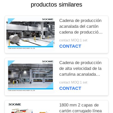
VR
productos similares
MAPA
Cadena de producción
DEL
acanalada del cartón
cadena de producción
SITIO
de la cartulina
contact MOQ:1 set
acanalada cartulina
CONTACT
acanalada del doble
POLÍTICAS
DE
Cadena de producción
PRIVACIDAD
de alta velocidad de la
cartulina acanalada
cartón de 5 capas que
contact MOQ:1 set
hace la máquina
CONTACT
1800 mm 2 capas de
cartón corrugado línea