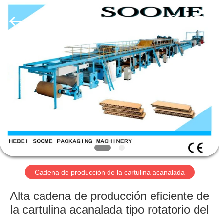
HEBEI
SOOME
PACKAGING
MACHINERY
CO.,LTD.
All
Rights
Reserved.
EN
CASA.
PRODUCTOS
SOBRE
NOSOTROS
RECORRIDO
Cadena de producción de la cartulina acanalada
POR
Alta cadena de producción eficiente de
LA
la cartulina acanalada tipo rotatorio del