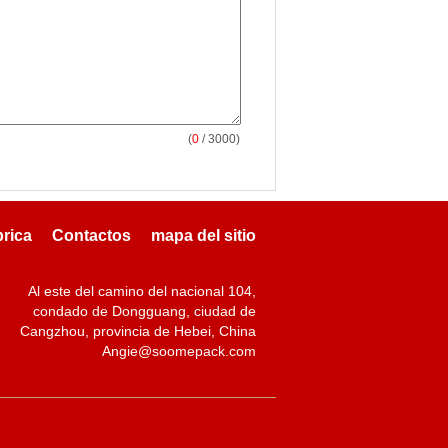
(
0
/ 3000)
brica
Contactos
mapa del sitio
Al este del camino del nacional 104,
condado de Dongguang, ciudad de
Cangzhou, provincia de Hebei, China
Angie@soomepack.com