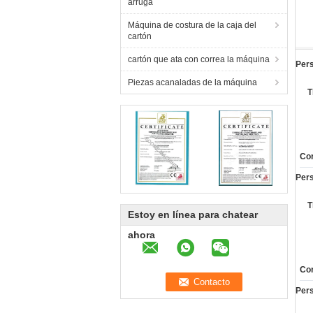
arruga
Máquina de costura de la caja del
cartón
cartón que ata con correa la máquina
Per
Piezas acanaladas de la máquina
T
Cor
Per
T
Estoy en línea para chatear
ahora
Cor
Per