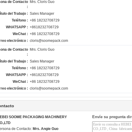
sona de Contacto
Mrs. Cloris Guo
:
ítulo del Trabajo :
Sales Manager
Teléfono :
+86 18232708729
WHATSAPP :
+8618232708729
WeChat :
+86 18232708729
reo electrónico :
cloris@soomepack.com
sona de Contacto
Mrs. Cloris Guo
:
ítulo del Trabajo :
Sales Manager
Teléfono :
+86 18232708729
WHATSAPP :
+8618232708729
WeChat :
+86 18232708729
reo electrónico :
cloris@soomepack.com
ontacto
Envíe su pregunta di
EBEI SOOME PACKAGING MACHINERY
O.,LTD
ersona de Contacto:
Mrs. Angie Guo