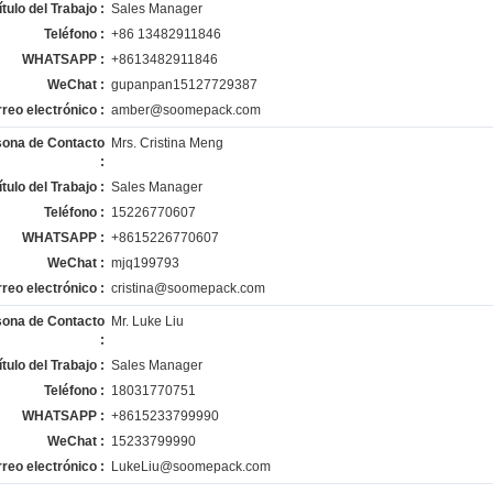
ítulo del Trabajo :
Sales Manager
Teléfono :
+86 13482911846
WHATSAPP :
+8613482911846
WeChat :
gupanpan15127729387
reo electrónico :
amber@soomepack.com
sona de Contacto
Mrs. Cristina Meng
:
ítulo del Trabajo :
Sales Manager
Teléfono :
15226770607
WHATSAPP :
+8615226770607
WeChat :
mjq199793
reo electrónico :
cristina@soomepack.com
sona de Contacto
Mr. Luke Liu
:
ítulo del Trabajo :
Sales Manager
Teléfono :
18031770751
WHATSAPP :
+8615233799990
WeChat :
15233799990
reo electrónico :
LukeLiu@soomepack.com