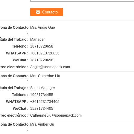
sona de Contacto
Mrs. Angie Guo
:
ítulo del Trabajo :
Manager
Teléfono :
18713720658
WHATSAPP :
+8618713720658
WeChat :
18713720658
reo electrónico :
Angie@soomepack.com
sona de Contacto
Mrs. Catherine Liu
:
ítulo del Trabajo :
Sales Manager
Teléfono :
19931734455
WHATSAPP :
+8615231734405
WeChat :
15231734405
reo electrónico :
CatherineLiu@soomepack.com
sona de Contacto
Mrs. Amber Gu
: