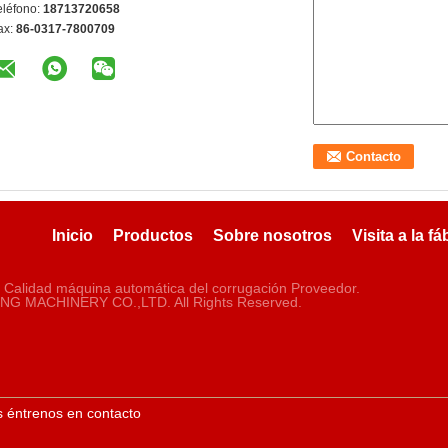
eléfono:
18713720658
ax:
86-0317-7800709
Inicio
Productos
Sobre nosotros
Visita a la fá
 Calidad máquina automática del corrugación Proveedor.
G MACHINERY CO.,LTD. All Rights Reserved.
 éntrenos en contacto