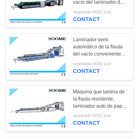
vacío del laminador de
33
la máquina de la flauta
negotiable MOQ:1set
Piezas acanaladas
que lamina
CONTACT
de la máquina
Laminador semi
automático de la flauta
del vacío conveniente
para hacer el papel
negotiable MOQ:1set
superficial
CONTACT
Máquina que lamina de
la flauta resistente,
laminador auto de papel
superior 12kw de la
negotiable MOQ:1set
flauta
CONTACT