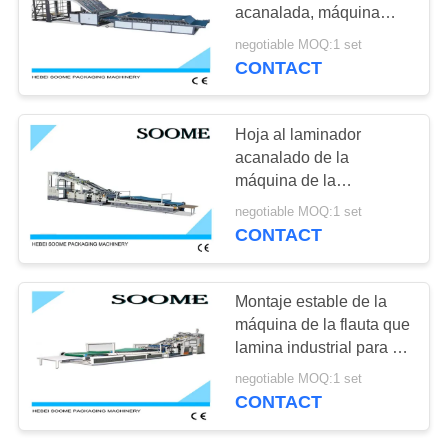
VR
cuchilla
acanalada, máquina
seca de la laminación
negotiable MOQ:1 set
aprobada
CONTACT
26
MAPA
Cartón ondulado
DEL
SITIO
Hoja al laminador
máquina de corte
acanalado de la
máquina de la
POLÍTICAS
laminación de hoja con
negotiable MOQ:1 set
el alimentador auto
DE
CONTACT
PRIVACIDAD
27
Montaje estable de la
Máquina que lamina
máquina de la flauta que
lamina industrial para el
de la flauta
papel acanalado
negotiable MOQ:1 set
CONTACT