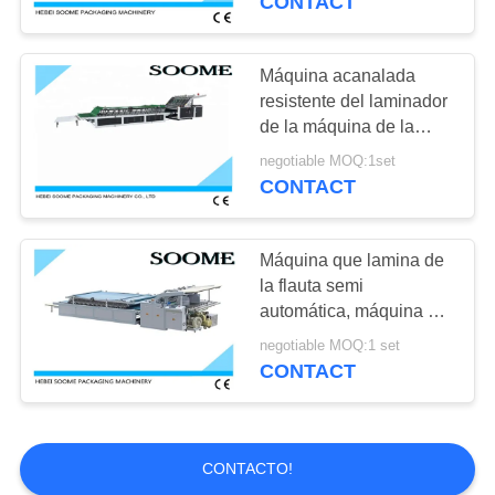
CONTACT
Máquina acanalada
resistente del laminador
de la máquina de la
flauta que lamina semi
negotiable MOQ:1set
automática
CONTACT
Máquina que lamina de
la flauta semi
automática, máquina de
alta velocidad de la
negotiable MOQ:1 set
fabricación de cajas del
CONTACT
cartón
CONTACTO!