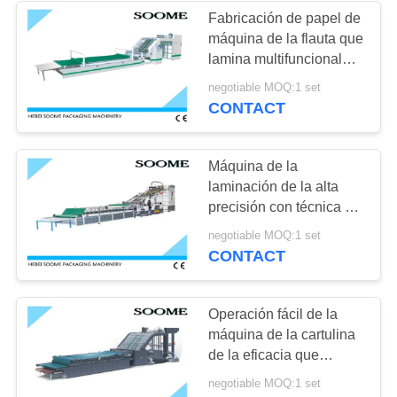
Fabricación de papel de
máquina de la flauta que
39
lamina multifuncional
máquina del gluer
con control eléctrico
negotiable MOQ:1 set
CONTACT
de la carpeta
Máquina de la
laminación de la alta
precisión con técnica de
junta apretada del
41
negotiable MOQ:1 set
cortador auto
CONTACT
Máquina que corta
con tintas y que
Operación fácil de la
máquina de la cartulina
arruga
de la eficacia que
lamina alta garantía de 1
negotiable MOQ:1 set
año