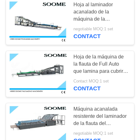
Hoja al laminador
acanalado de la
máquina de la
laminación de hoja con
negotiable MOQ:1 set
el alimentador auto
CONTACT
Hoja de la máquina de
la flauta de Full Auto
que lamina para cubrir la
garantía de un año del
Contact MOQ:1 set
peso 6.8T
CONTACT
Máquina acanalada
resistente del laminador
de la flauta del
laminador eléctrico de la
negotiable MOQ:1 set
alimentación auto