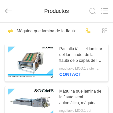
HEBEI
SOOME
PACKAGING
Productos
MACHINERY
CO.,LTD.
All
Rights
Reserved.
EN
200
Máquina que lamina de la flauta
CASA.
máquina automática
del corrugación
Pantalla táctil el laminar
PRODUCTOS
del laminador de la
flauta de 5 capas de la
SOBRE
cartulina acanalada
negotiable MOQ:1 sistema
NOSOTROS
CONTACT
80
cadena de
RECORRIDO
Máquina que lamina de
la flauta semi
POR
producción de la
automática, máquina de
LA
alta velocidad de la
cartulina acanalada
negotiable MOQ:1 set