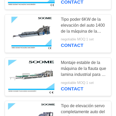
CONTACT
20
Máquina de costura
Tipo poder 6KW de la
elevación del auto 1400
de la caja del cartón
de la máquina de la
flauta que lamina de alta
negotiable MOQ:1 set
velocidad semi
CONTACT
Montaje estable de la
34
máquina de la flauta que
cartón que ata con
lamina industrial para el
papel acanalado
correa la máquina
negotiable MOQ:1 set
CONTACT
Tipo de elevación servo
completamente auto del