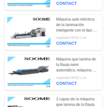
FÁBRICA
fabricación de cajas del
CONTACT
cartón
CONTROL
Máquina auto eléctrica
125
DE
de la laminación
La impresora Slotter
inteligente con el tipo de
CALIDAD
la succión del vacío
de Flexo muere
negotiable MOQ:1 set
CONTACT
CONTACTA
cortador
CON
Máquina que lamina de
NOSOTROS
la flauta semi
automática, máquina de
200
papel del alimentador de
SOLICITAR
negotiable MOQ:1 set
Máquina fina del
hoja 220V/380V
CONTACT
UNA
marcador de la
CITA
2 capas de la máquina
cortadora de la
que lamina de la flauta