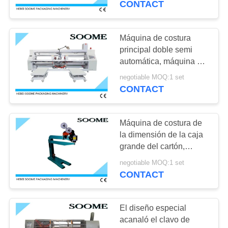
CONTACT
pantalla táctil
20
Máquina de costura
Máquina de costura
principal doble semi
de la caja del cartón
automática, máquina de
costura de papel de la
negotiable MOQ:1 set
cerradura rápida
CONTACT
Máquina de costura de
34
la dimensión de la caja
cartón que ata con
grande del cartón,
plataforma de la caja de
correa la máquina
negotiable MOQ:1 set
cartón que clava la
CONTACT
máquina
El diseño especial
acanaló el clavo de