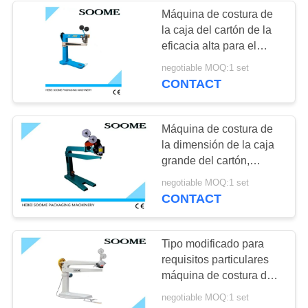
Máquina de costura de
la caja del cartón de la
39
eficacia alta para el
máquina del gluer
hardware de la medicina
negotiable MOQ:1 set
de la comida
CONTACT
de la carpeta
Máquina de costura de
la dimensión de la caja
grande del cartón,
plataforma de la caja de
41
negotiable MOQ:1 set
cartón que clava la
CONTACT
Máquina que corta
máquina
con tintas y que
Tipo modificado para
requisitos particulares
arruga
máquina de costura del
manual del pie de la
negotiable MOQ:1 set
caja del cartón de la