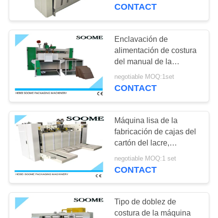
FÁBRICA
CONTACT
CONTROL
Enclavación de
125
DE
alimentación de costura
La impresora Slotter
del manual de la
CALIDAD
máquina de la caja
de Flexo muere
negotiable MOQ:1set
horizontal del cartón
CONTACT
para sostener productos
CONTACTA
cortador
pesados
CON
Máquina lisa de la
NOSOTROS
fabricación de cajas del
cartón del lacre,
200
máquina de coser de la
SOLICITAR
negotiable MOQ:1 set
Máquina fina del
puntada de la caja de
CONTACT
UNA
seguridad
marcador de la
CITA
Tipo de doblez de
cortadora de la
costura de la máquina