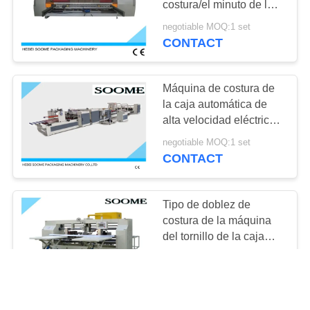
costura/el minuto de la
33
velocidad 800 de la
negotiable MOQ:1 set
Piezas acanaladas
máquina de la caja
CONTACT
de la máquina
Máquina de costura de
la caja automática de
alta velocidad eléctrica
para la caja de papel
negotiable MOQ:1 set
acanalada
CONTACT
Tipo de doblez de
costura de la máquina
del tornillo de la caja
doble del cartón 45
negotiable MOQ:1 set
grados de oblicuo
CONTACT