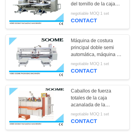
VR
cuchilla
del tornillo de la caja
doble del cartón 45
negotiable MOQ:1 set
grados de oblicuo
CONTACT
26
MAPA
Cartón ondulado
DEL
SITIO
Máquina de costura
máquina de corte
principal doble semi
automática, máquina de
POLÍTICAS
costura de papel de la
negotiable MOQ:1 set
cerradura rápida
DE
CONTACT
PRIVACIDAD
27
Caballos de fuerza
Máquina que lamina
totales de la caja
acanalada de la
de la flauta
máquina de control
negotiable MOQ:1 set
eléctrico de costura del
CONTACT
interruptor