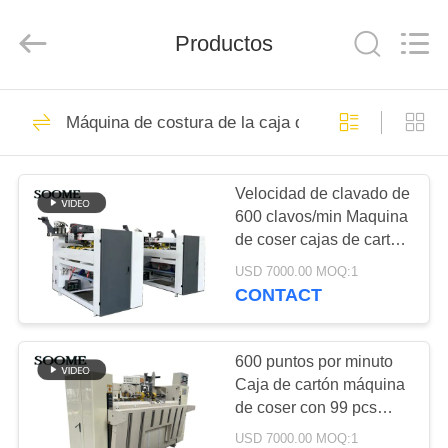
HEBEI
SOOME
PACKAGING
Productos
MACHINERY
CO.,LTD.
All
Rights
Reserved.
EN
200
Máquina de costura de la caja del cartón
CASA.
máquina automática
del corrugación
Velocidad de clavado de
PRODUCTOS
600 clavos/min Maquina
de coser cajas de cartón
SOBRE
para embalaje de cartón
USD 7000.00 MOQ:1
NOSOTROS
CONTACT
80
cadena de
RECORRIDO
600 puntos por minuto
Caja de cartón máquina
POR
producción de la
de coser con 99 pcs
LA
clavos para coser
cartulina acanalada
USD 7000.00 MOQ:1